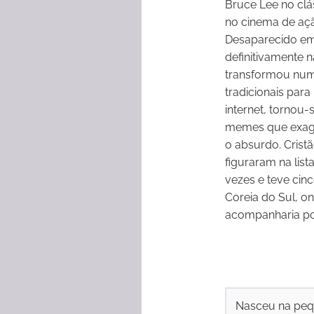
Bruce Lee no clás
no cinema de aç
Desaparecido em 
definitivamente n
transformou num 
tradicionais par
internet, tornou
memes que exage
o absurdo. Cristã
figuraram na lis
vezes e teve cinc
Coreia do Sul, o
acompanharia por
Nasceu na peq