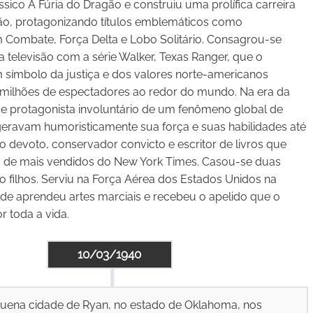
sico A Fúria do Dragão e construiu uma prolífica carreira
ão, protagonizando títulos emblemáticos como
Combate, Força Delta e Lobo Solitário. Consagrou-se
a televisão com a série Walker, Texas Ranger, que o
símbolo da justiça e dos valores norte-americanos
a milhões de espectadores ao redor do mundo. Na era da
-se protagonista involuntário de um fenômeno global de
ravam humoristicamente sua força e suas habilidades até
o devoto, conservador convicto e escritor de livros que
ta de mais vendidos do New York Times. Casou-se duas
o filhos. Serviu na Força Aérea dos Estados Unidos na
nde aprendeu artes marciais e recebeu o apelido que o
 toda a vida.
10/03/1940
uena cidade de Ryan, no estado de Oklahoma, nos