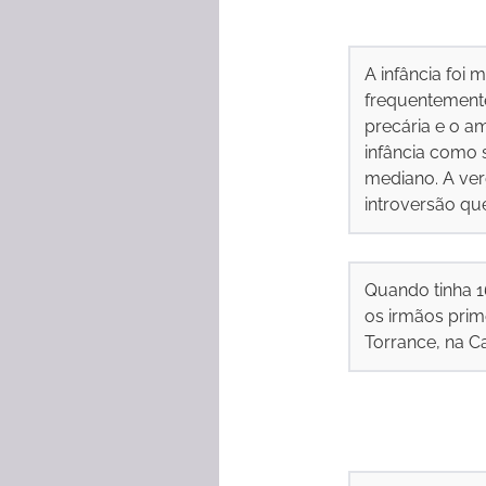
A infância foi 
frequentemente
precária e o am
infância como 
mediano. A ve
introversão qu
Quando tinha 1
os irmãos prime
Torrance, na Cal