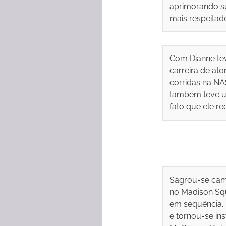
aprimorando su
mais respeitad
Com Dianne teve
carreira de ato
corridas na N
também teve um
fato que ele r
Sagrou-se cam
no Madison Sq
em sequência. 
e tornou-se in