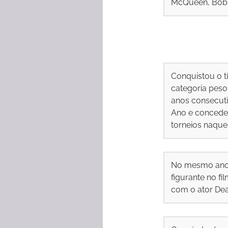
McQueen, Bob Ba
Conquistou o t
categoria peso
anos consecuti
Ano e concedeu
torneios naque
No mesmo ano,
figurante no f
com o ator Dea