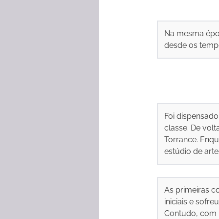
Na mesma époc
desde os tempos
Foi dispensado
classe. De volta
Torrance. Enqu
estúdio de art
As primeiras c
iniciais e sofr
Contudo, com u