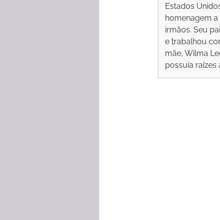
Estados Unidos
homenagem a Ca
irmãos. Seu pa
e trabalhou co
mãe, Wilma Lee
possuía raízes 